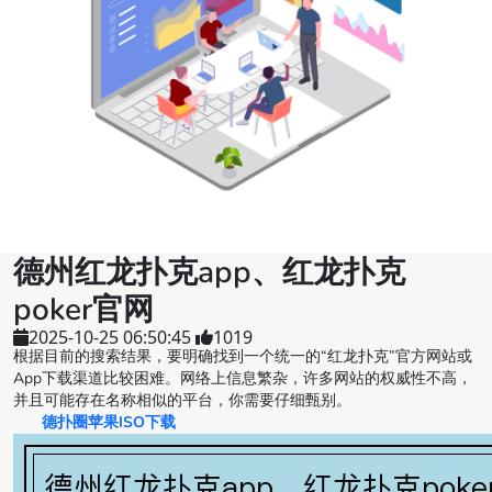
德州红龙扑克app、红龙扑克
poker官网
2025-10-25 06:50:45
1019
根据目前的搜索结果，要明确找到一个统一的“红龙扑克”官方网站或
App下载渠道比较困难。网络上信息繁杂，许多网站的权威性不高，
并且可能存在名称相似的平台，你需要仔细甄别。
德扑圈苹果ISO下载