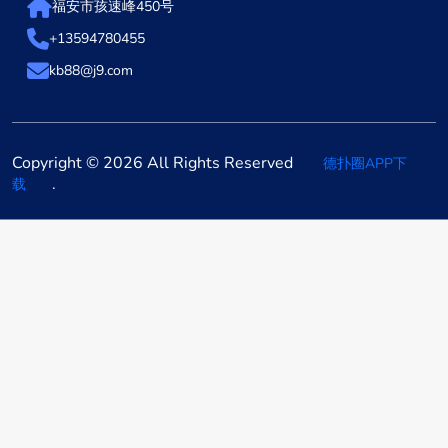
福安市孩速峰450号
+13594780455
kb88@j9.com
Copyright © 2026 All Rights Reserved
德扑圈APP下
.
载