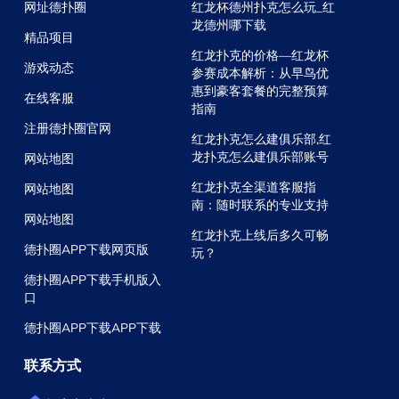
网址德扑圈
红龙杯德州扑克怎么玩_红
龙德州哪下载
精品项目
红龙扑克的价格—红龙杯
游戏动态
参赛成本解析：从早鸟优
惠到豪客套餐的完整预算
在线客服
指南
注册德扑圈官网
红龙扑克怎么建俱乐部,红
龙扑克怎么建俱乐部账号
网站地图
红龙扑克全渠道客服指
网站地图
南：随时联系的专业支持
网站地图
红龙扑克上线后多久可畅
德扑圈APP下载网页版
玩？
德扑圈APP下载手机版入
口
德扑圈APP下载APP下载
联系方式