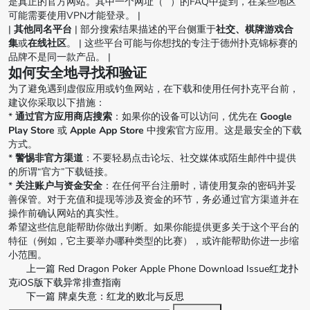
是真正的官方网站。其中一个网址（``）的FAQ中提到，在某些地区
可能需要使用VPN才能登录。 |
|
其他同名平台
| 部分搜索结果描述的平台侧重于
社交、棋牌游戏合
集
或
在线社区
。 | 这些平台可能与你想找的专注于德州扑克锦标赛的
品牌不是同一款产品。 |
如何安全地寻找和验证
为了避免遇到虚假应用或钓鱼网站，在下载和使用任何扑克平台前，
建议你采取以下措施：
*
通过官方应用商店搜索
：如果你的设备可以访问，优先在
Google
Play Store
或
Apple App Store
中搜索官方应用。这是最安全的下载
方式。
*
警惕非官方渠道
：不要轻易点击论坛、社交媒体或陌生邮件中提供
的所谓“官方”下载链接。
*
关注账户与资金安全
：在任何平台注册时，请使用复杂的密码并妥
善保管。对于充值和提现等涉及资金的环节，务必通过官方渠道并在
操作前确认网站的真实性。
希望这些信息能帮助你做出判断。如果你能提供更多关于这个平台的
特征（例如，它主要举办哪种类型的比赛），或许能帮助你进一步缩
小范围。
上一篇
Red Dragon Poker Apple Phone Download Issue红龙扑
克iOS版下载异常排查指南
下一篇
牌桌失意：红龙的败北与反思