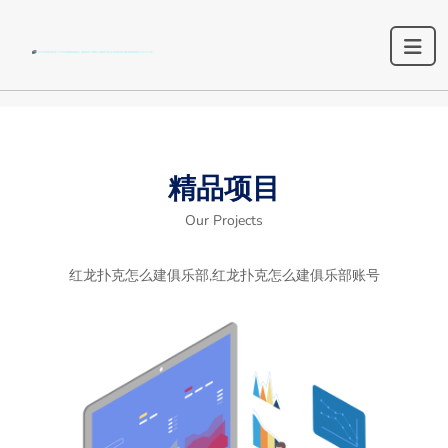
精品项目
Our Projects
红龙扑克怎么建俱乐部,红龙扑克怎么建俱乐部账号