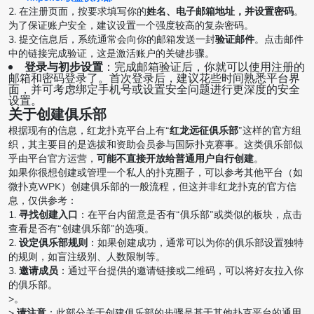
2. 在注册页面，按要求填写你的
姓名、电子邮箱地址，并设置密码
。
为了保证账户安全，建议设置一个强度较高的复杂密码。
3. 提交信息后，系统通常会向你的邮箱发送一封
验证邮件
。点击邮件
中的链接完成验证，这是激活账户的关键步骤。
登录与初步设置
：完成邮箱验证后，你就可以使用注册的
邮箱和密码登录了。首次登录后，建议花些时间熟悉平台界
面，并可考虑绑定手机号或设置安全问题进行更深度的安全
设置。
关于创建俱乐部
根据现有的信息，红龙扑克平台上有“
红龙远征俱乐部
”这样的官方组
织，其主要目的是选拔和资助会员参与国际扑克赛事。这类俱乐部似
乎由平台官方运营，
可能不直接开放给普通用户自行创建
。
如果你很想创建或管理一个私人的扑克圈子，可以参考其他平台（如
微扑克WPK）创建俱乐部的一般流程，但这并非红龙扑克的官方信
息，仅供参考：
1.
寻找创建入口
：在平台内留意是否有“俱乐部”或类似的板块，点击
查看是否有“创建俱乐部”的选项。
2.
设定俱乐部规则
：如果创建成功，通常可以为你的俱乐部设置独特
的规则，如盲注级别、人数限制等。
3.
邀请成员
：通过平台提供的邀请链接或二维码，可以将好友拉入你
的俱乐部。
>。
>
请注意
：此部分关于创建俱乐部的步骤是基于其他扑克平台的通用