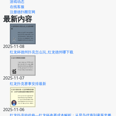
游戏动态
在线客服
注册德扑圈官网
最新内容
2025-11-08
红龙杯德州扑克怎么玩_红龙德州哪下载
2025-11-07
红龙扑克赛事安排最新
2025-11-06
红龙扑克的价格—红龙杯参赛成本解析：从早鸟优惠到豪客套餐