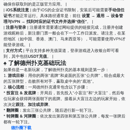
确保你获取到的是正版官方应用。 |
|
iOS系统注意
| 由于iOS的企业证书限制，安装后可能需要
手动信任
证书
才能正常运行。具体路径通常是：前往
设置 → 通用 → 设备管
理与VPN → 找到对应的证书文件并选择“信任”
。 |
|
注册与登录
| 注册通常需要通过网站提供的链接完成，注册并创建
游戏昵称后，新注册门票一般会在下一个工作日派发。请注意，在某
些地区（如中国、香港、澳门、马来西亚等），可能需要使用VPN才
能登录游戏。 |
|
支付方式
| 平台支持多种充值渠道，登录游戏进入收银台即可看
到，其中包括
USDT充值
。 |
♠️ 了解德州扑克基础玩法
如果你是一名新玩家，了解德州扑克的基本规则是第一步：
1.
游戏目标
：用你的两张“底牌”和桌面的五张“公共牌”，组合成最大
的五张牌型，击败所有对手，赢取桌中央的“底池”。
2.
核心流程
：一局德州扑克通常包含以下步骤：
*
投盲注 & 发底牌
：开局后，首先投入“小盲注”和“大盲注”，然后每
位玩家会获得两张面朝下的底牌。接着从大盲注左边的玩家开始，依
次决定
跟注、加注或弃牌
。
*
翻牌圈
：发出三张公共牌，随后进行新一轮下注。
*
转牌圈 & 河牌圈
：依次发出第四张和第五张公共牌，每发一张牌后
都有一轮下注。
德扑圈下载