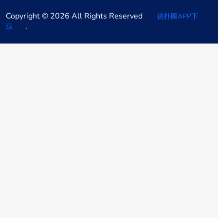
Copyright © 2026 All Rights Reserved
德扑圈APP下
.
载